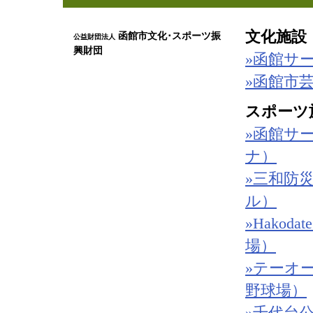
文化施設
函館市文化･スポーツ振
公益財団法人
興財団
»函館サ
»函館市
スポーツ
»函館サ
ナ）
»三和防
ル）
»Hakoda
場）
»テーオ
野球場）
»千代台