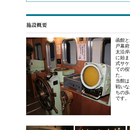
函館と
戸幕府
太沿岸
に始ま
式サケ
ての役
た。
当館は
戦いな
ちの歩
です。