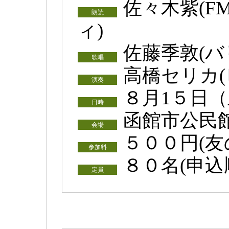
佐々木紫(
朗読
ィ)
佐藤季敦(バ
歌唱
高橋セリカ(
演奏
８月1５日
日時
函館市公民
会場
５００円(友
参加料
８０名(申込
定員