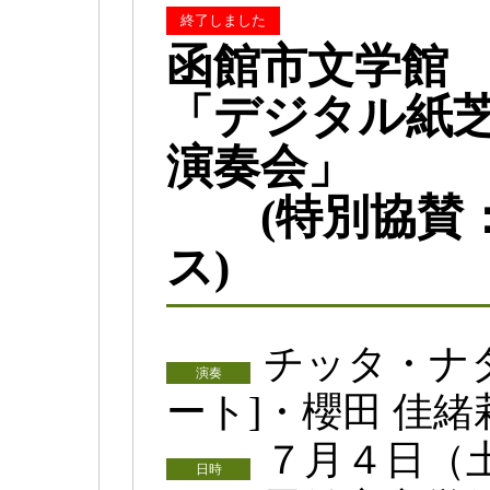
終了しました
函館市文学館
「デジタル紙
演奏会」
(特別協賛：
ス)
チッタ・ナタ
演奏
ート]・櫻田 佳緒莉
７月４日（
日時