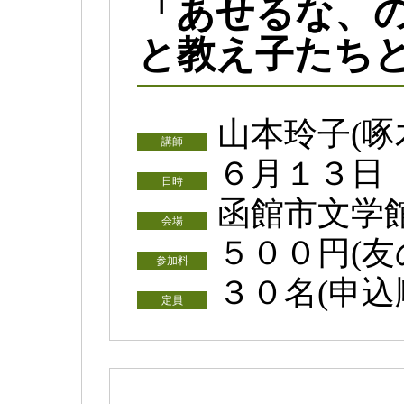
「あせるな、
と教え子たち
山本玲子(啄
講師
６月１３日
日時
函館市文学
会場
５００円(友
参加料
３０名(申込
定員