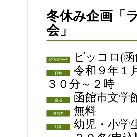
冬休み企画「
会」
ピッコロ(函
読み聞かせ
令和９年１
日時
３０分～２時
函館市文学
会場
無料
参加料
幼児・小学
対象